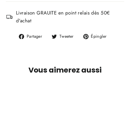
Livraison GRAUITE en point relais dès 50€
d'achat
Partager
Tweeter
Épingler
Partager
Tweeter
Épingler
sur
sur
sur
Facebook
Twitter
Pinterest
Vous aimerez aussi