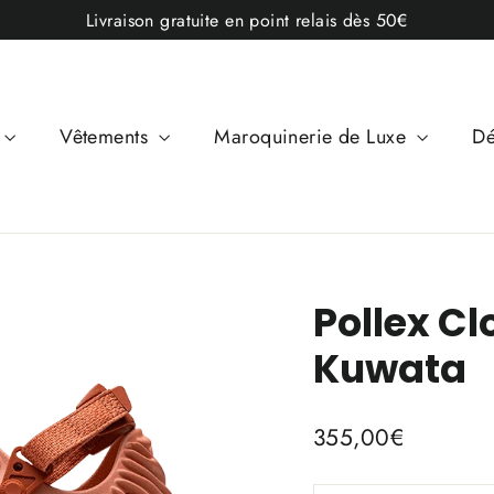
Livraison gratuite en point relais dès 50€
Vêtements
Maroquinerie de Luxe
Dé
Pollex C
Kuwata
Prix
355,00€
régulier
TITLE