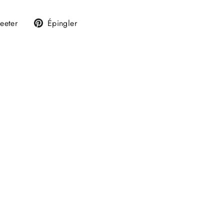
Tweeter
Épingler
eeter
Épingler
sur
sur
k
Twitter
Pinterest