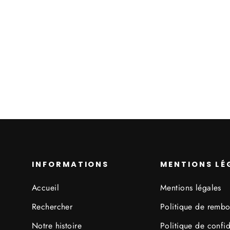
Pollex Clog Salehe
Bembury Kuwata
À partir de 85,00€
INFORMATIONS
MENTIONS LÉ
Accueil
Mentions légales
Rechercher
Politique de remb
Notre histoire
Politique de confid