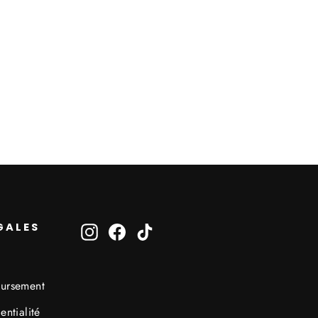
GALES
Instagram
Facebook
TikTok
oursement
entialité