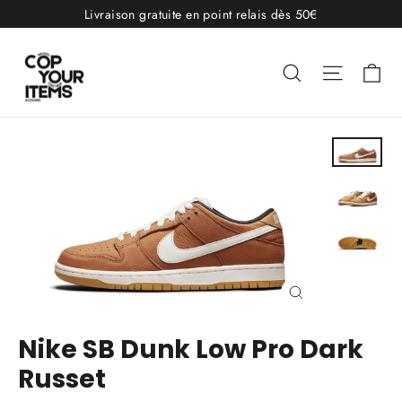
Passer
Livraison gratuite en point relais dès 50€
au
contenu
Pa
Rechercher
Navigat
Fermer
(Esc)
Nike SB Dunk Low Pro Dark
Russet