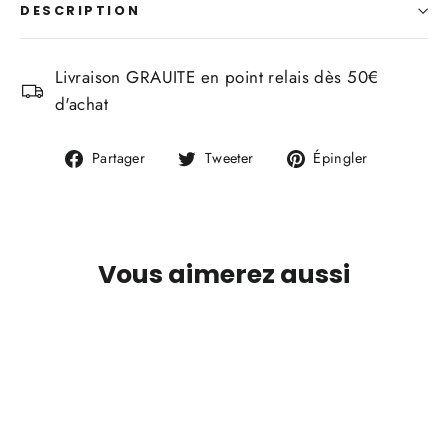
DESCRIPTION
Livraison GRAUITE en point relais dès 50€
d'achat
Partager
Tweeter
Épingler
Partager
Tweeter
Épingler
sur
sur
sur
Facebook
Twitter
Pinterest
Vous aimerez aussi