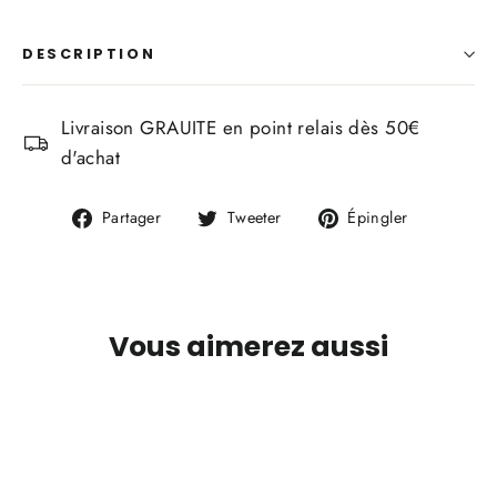
DESCRIPTION
Livraison GRAUITE en point relais dès 50€
d'achat
Partager
Tweeter
Épingler
Partager
Tweeter
Épingler
sur
sur
sur
Facebook
Twitter
Pinterest
Vous aimerez aussi