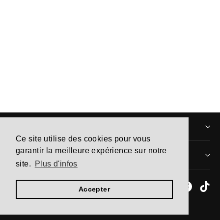
Classic Mini Platform Boot Black
À partir de 215,00€
INFORMATIONS
Ce site utilise des cookies pour vous
garantir la meilleure expérience sur notre
MENTIONS LÉGALES
site.
Plus d'infos
Instagram
Facebo
Ti
Accepter
Commerce électronique propulsé par Shopify