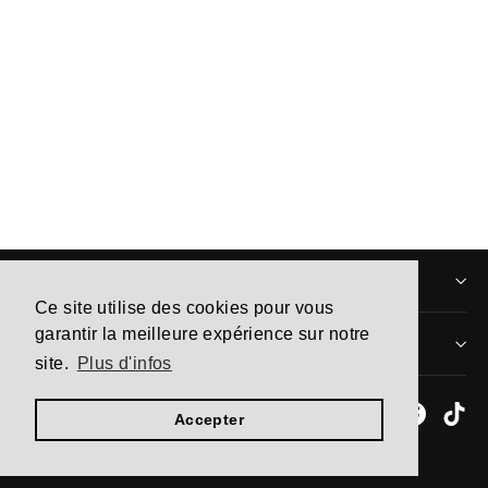
Air Max Plus Yellow Pink Gradient
À partir de 255,00€
INFORMATIONS
Ce site utilise des cookies pour vous
garantir la meilleure expérience sur notre
MENTIONS LÉGALES
site.
Plus d'infos
Instagram
Facebo
Ti
Accepter
Commerce électronique propulsé par Shopify