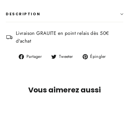
DESCRIPTION
Livraison GRAUITE en point relais dès 50€
d'achat
Partager
Tweeter
Épingler
Partager
Tweeter
Épingler
sur
sur
sur
Facebook
Twitter
Pinterest
Vous aimerez aussi