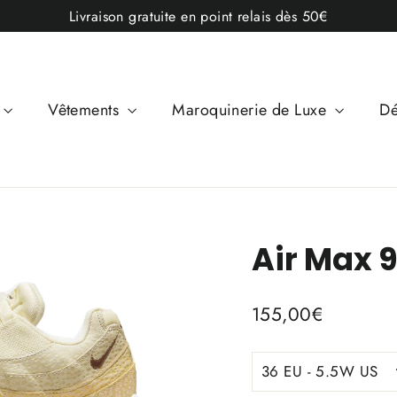
Livraison gratuite en point relais dès 50€
Vêtements
Maroquinerie de Luxe
Dé
Air Max 
Prix
155,00€
régulier
TITLE