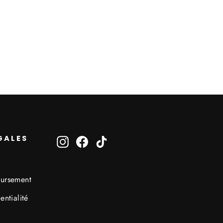
GALES
Instagram
Facebook
TikTok
oursement
entialité