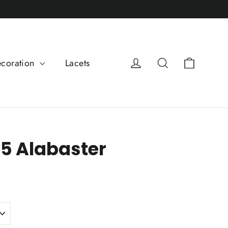
Panier
Se connecter
Rechercher
coration
Lacets
95 Alabaster