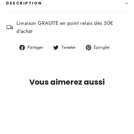
DESCRIPTION
Livraison GRAUITE en point relais dès 50€
d'achat
Partager
Tweeter
Épingler
Partager
Tweeter
Épingler
sur
sur
sur
Facebook
Twitter
Pinterest
Vous aimerez aussi