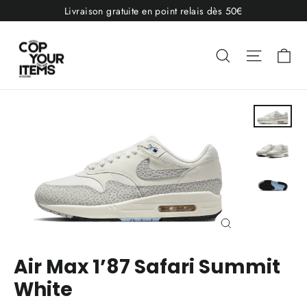
Passer
Livraison gratuite en point relais dès 50€
au
contenu
Pa
Rechercher
Navigat
Fermer
(Esc)
Air Max 1’87 Safari Summit
White