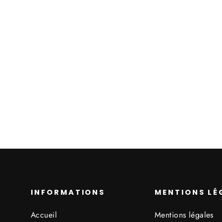
Air Max 1 PRM
Corduroy Coral
Stardust
À partir de 130,00€
INFORMATIONS
MENTIONS LÉ
Accueil
Mentions légales