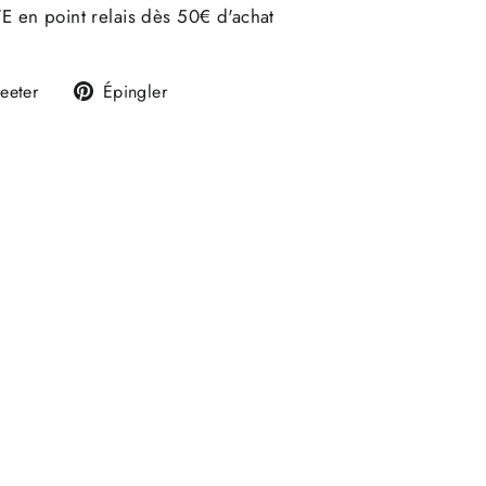
E en point relais dès 50€ d'achat
Tweeter
Épingler
eeter
Épingler
sur
sur
k
Twitter
Pinterest