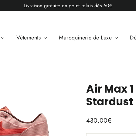
Livraison gratuite en point relais dès 50€
Vêtements
Maroquinerie de Luxe
Dé
Air Max 
Stardust
Prix
430,00€
régulier
TITLE