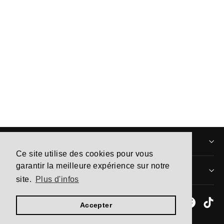
Air Max 1 '87 Tiger Swoosh Cow
Print
À partir de 110,00€
INFORMATIONS
Ce site utilise des cookies pour vous
garantir la meilleure expérience sur notre
MENTIONS LÉGALES
site.
Plus d'infos
Instagram
Facebo
Ti
Accepter