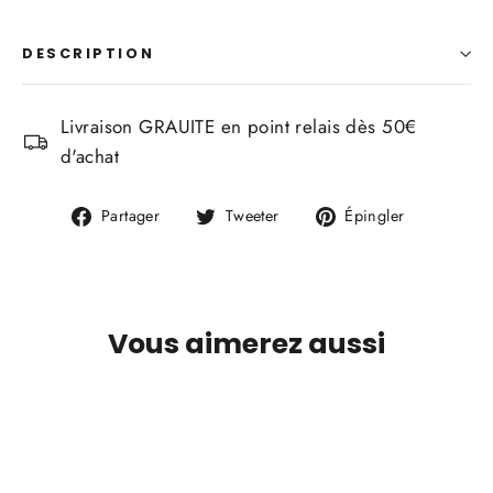
DESCRIPTION
Livraison GRAUITE en point relais dès 50€
d'achat
Partager
Tweeter
Épingler
Partager
Tweeter
Épingler
sur
sur
sur
Facebook
Twitter
Pinterest
Vous aimerez aussi