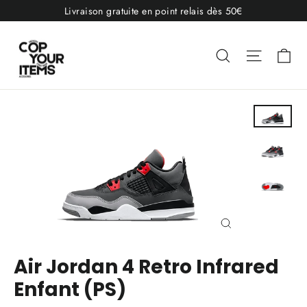
Passer
Livraison gratuite en point relais dès 50€
au
contenu
Pa
Rechercher
Navigat
Fermer
(Esc)
Air Jordan 4 Retro Infrared
Enfant (PS)