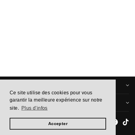
Air Jordan 4 Retro Infrared Enfant
(PS)
À partir de 110,00€
INFORMATIONS
Ce site utilise des cookies pour vous
garantir la meilleure expérience sur notre
MENTIONS LÉGALES
site.
Plus d'infos
Instagram
Facebo
Ti
Accepter