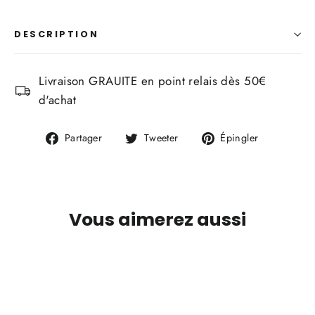
DESCRIPTION
Livraison GRAUITE en point relais dès 50€
d'achat
Partager
Tweeter
Épingler
Partager
Tweeter
Épingler
sur
sur
sur
Facebook
Twitter
Pinterest
Vous aimerez aussi