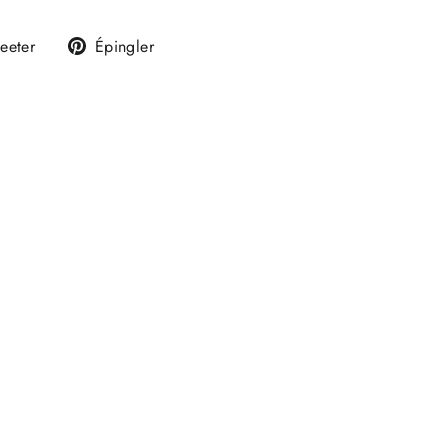
Tweeter
Épingler
eeter
Épingler
sur
sur
k
Twitter
Pinterest