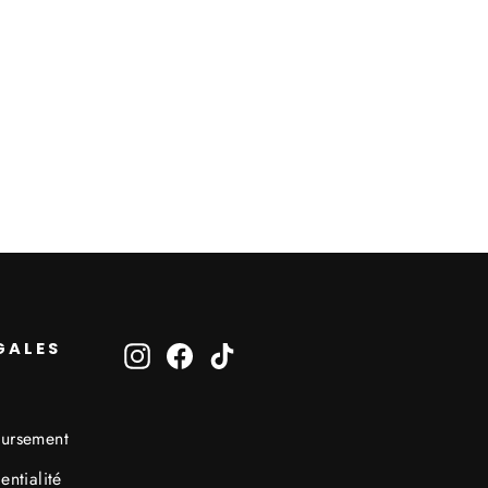
GALES
Instagram
Facebook
TikTok
oursement
entialité