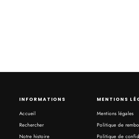
Air Jordan 2 Retro
Black Cement
À partir de 100,00€
INFORMATIONS
MENTIONS LÉ
Accueil
Mentions légales
Rechercher
Politique de remb
Notre histoire
Politique de confid