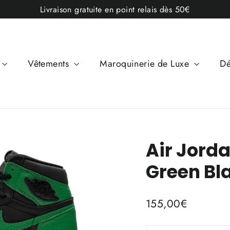
Livraison gratuite en point relais dès 50€
Vêtements
Maroquinerie de Luxe
Dé
Air Jorda
Green Bl
Prix
155,00€
régulier
TITLE