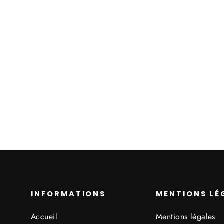
Air Jordan 1 Retro
High OG Pine
Green Black
À partir de 155,00€
INFORMATIONS
MENTIONS LÉ
Accueil
Mentions légales