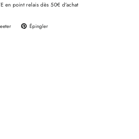
E en point relais dès 50€ d'achat
Tweeter
Épingler
eeter
Épingler
sur
sur
k
Twitter
Pinterest