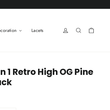
Panier
Se connecter
Rechercher
coration
Lacets
n 1 Retro High OG Pine
ack