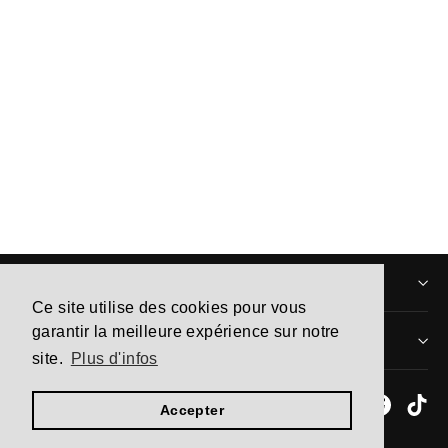
Air Jordan 1 High Retro OG True
Blue
À partir de 110,00€
INFORMATIONS
Ce site utilise des cookies pour vous
garantir la meilleure expérience sur notre
MENTIONS LÉGALES
site.
Plus d'infos
Instagram
Facebo
Ti
Accepter