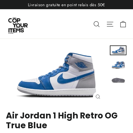
Passer
Livraison gratuite en point relais dès 50€
au
contenu
Pa
Rechercher
Navigat
Fermer
(Esc)
Air Jordan 1 High Retro OG
True Blue