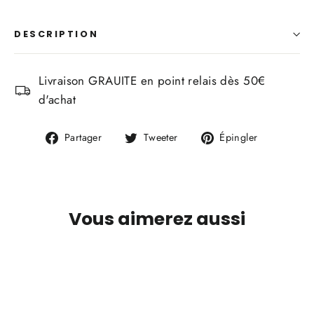
DESCRIPTION
Livraison GRAUITE en point relais dès 50€
d'achat
Partager
Tweeter
Épingler
Partager
Tweeter
Épingler
sur
sur
sur
Facebook
Twitter
Pinterest
Vous aimerez aussi