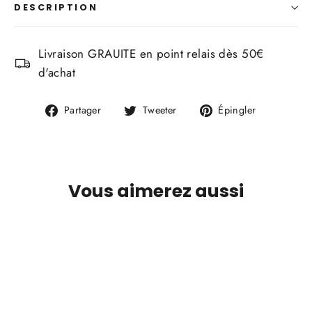
DESCRIPTION
Livraison GRAUITE en point relais dès 50€
d'achat
Partager
Tweeter
Épingler
Partager
Tweeter
Épingler
sur
sur
sur
Facebook
Twitter
Pinterest
Vous aimerez aussi