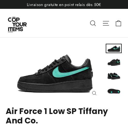
Passer
Livraison gratuite en point relais dès 50€
au
contenu
Pa
Rechercher
Navigat
Fermer
(Esc)
Air Force 1 Low SP Tiffany
And Co.