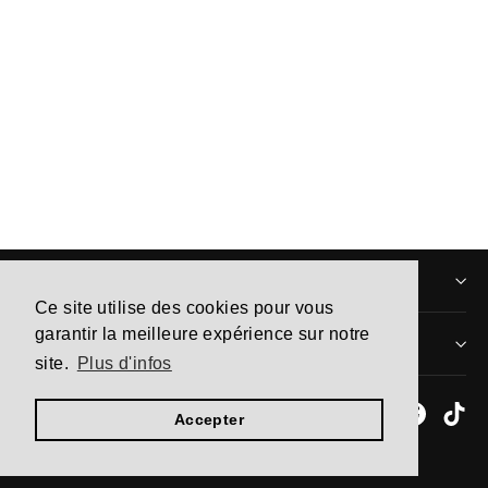
990 V3 Made In USA Brown Olive
À partir de 185,00€
INFORMATIONS
Ce site utilise des cookies pour vous
garantir la meilleure expérience sur notre
MENTIONS LÉGALES
site.
Plus d'infos
Instagram
Facebo
Ti
Accepter
Commerce électronique propulsé par Shopify