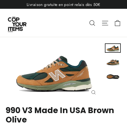
Passer
Livraison gratuite en point relais dès 50€
au
contenu
Pa
Rechercher
Navigat
Fermer
(Esc)
990 V3 Made In USA Brown
Olive