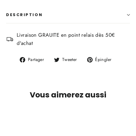
DESCRIPTION
Livraison GRAUITE en point relais dès 50€
d'achat
Partager
Tweeter
Épingler
Partager
Tweeter
Épingler
sur
sur
sur
Facebook
Twitter
Pinterest
Vous aimerez aussi