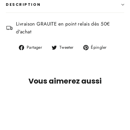
DESCRIPTION
Livraison GRAUITE en point relais dès 50€
d'achat
Partager
Tweeter
Épingler
Partager
Tweeter
Épingler
sur
sur
sur
Facebook
Twitter
Pinterest
Vous aimerez aussi