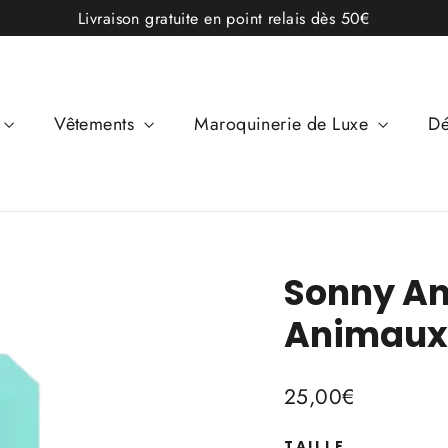
Livraison gratuite en point relais dès 50€
Vêtements
Maroquinerie de Luxe
Dé
Sonny An
Animaux
Prix
25,00€
régulier
TAILLE