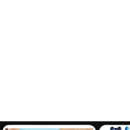
Sonny Angels -
Hippers Animaux
25,00€