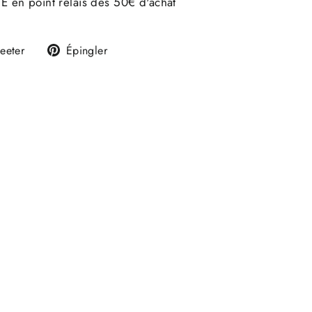
E en point relais dès 50€ d'achat
Tweeter
Épingler
eeter
Épingler
sur
sur
k
Twitter
Pinterest