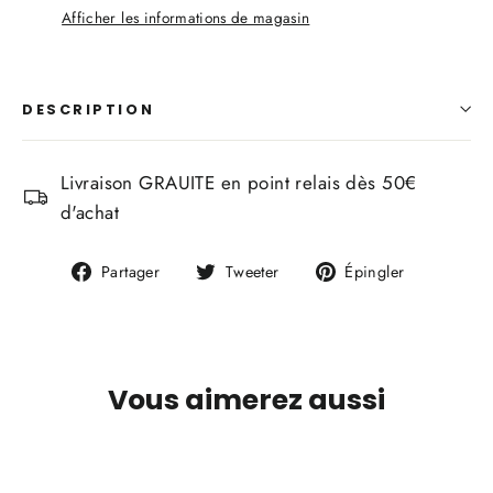
Afficher les informations de magasin
DESCRIPTION
Livraison GRAUITE en point relais dès 50€
d'achat
Partager
Tweeter
Épingler
Partager
Tweeter
Épingler
sur
sur
sur
Facebook
Twitter
Pinterest
Vous aimerez aussi