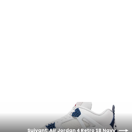
Air Jordan 4 Retro TEX Denim Worn
Blue
À partir de 170,00€
Suivant: Air Jordan 4 Retro SB Navy