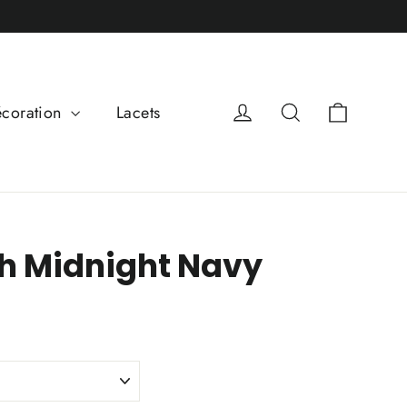
Panier
Se connecter
Rechercher
coration
Lacets
h Midnight Navy