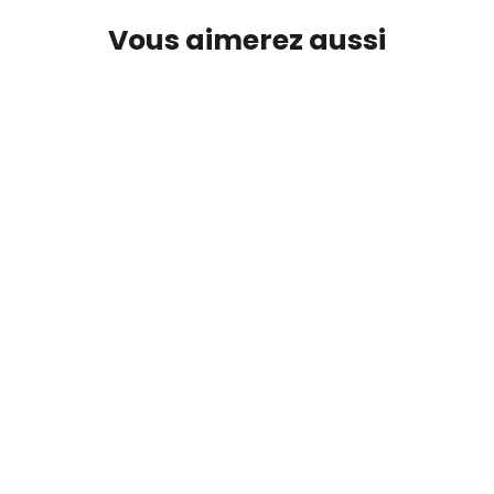
Vous aimerez aussi
AMI Paris T-Shirt Ami De Coeur
Patch Black Beige
125,00€